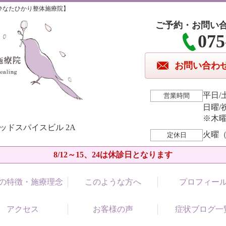
ひなたひかり整体施療院】
ご予約・お問い
075
お問い合わ
平日/土
営業時間
日曜/祝
※木曜
アッドスパイスビル 2A
火曜（
定休日
8/12～15、24は休診日となります
の特徴・施療理念
このような方へ
プロフィー
アクセス
お客様の声
症状ブログ一