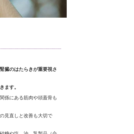
腎臓のはたらきが重要視さ
きます。
関係にある筋肉や頭蓋骨も
の見直しと改善も大切で
砂糖や塩、油、乳製品（合