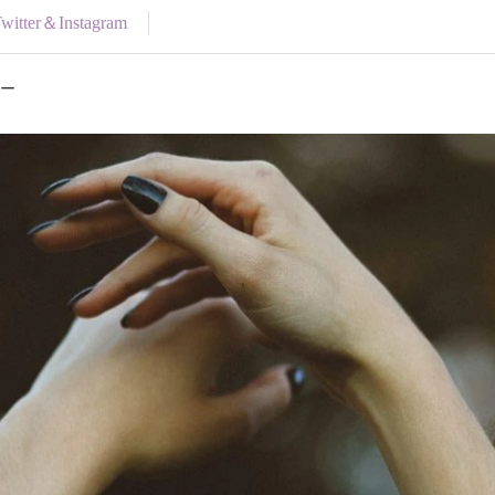
itter＆Instagram
ピー