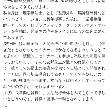
ナーの情報交換や、
日々の臨床での相談などもしつつ切磋
琢磨をしてきております。
私自身は「理学療法士」として整形外科・
脳神経外科など
のリハビリテーションに長年従事した後に、「
柔道整復
師」としてカイロプラクティック・
クラシカルオステオパ
シーを主軸に、
難治性の症例をメインに日々の臨床に励ん
でおります。
粟野先生は治療全般、人間全般に強い向学心を持ち、（
働
きだすとなかなかセミナーに行かなくなるような方もとて
も多い
中）
積極的にセミナーにも参加し私以上の熱意を持
っておられます。
そんな粟野先生が数々の修業をしてき
て、
彼としての最上の治療を提供できる場として開院され
たことは、
同じ切磋琢磨してる身としてとても嬉しいの
と、
強い興味をもちます。
本当ならば患者としてかかって
みたいのですが、
それはまたいずれ。
症状に長年悩む皆様に、
あなた様全体をみてもらってほし
いと思うのです。
皆様の健康の一助となれますよう
に・・・