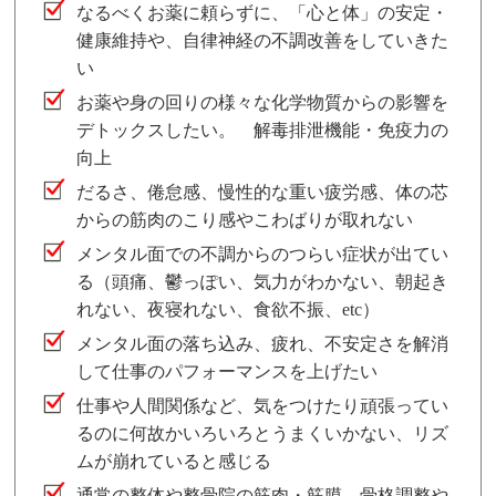
なるべくお薬に頼らずに、「心と体」の安定・
健康維持や、自律神経の不調改善をしていきた
い
お薬や身の回りの様々な化学物質からの影響を
デトックスしたい。 解毒排泄機能・免疫力の
向上
だるさ、倦怠感、慢性的な重い疲労感、体の芯
からの筋肉のこり感やこわばりが取れない
メンタル面での不調からのつらい症状が出てい
る（頭痛、鬱っぽい、気力がわかない、朝起き
れない、夜寝れない、食欲不振、etc）
メンタル面の落ち込み、疲れ、不安定さを解消
して仕事のパフォーマンスを上げたい
仕事や人間関係など、気をつけたり頑張ってい
るのに何故かいろいろとうまくいかない、リズ
ムが崩れていると感じる
通常の整体や整骨院の筋肉・筋膜、骨格調整や