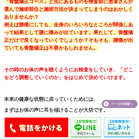
「骨盤矯正コース」
と
先に
あるものを検査前に患者さんが
選んで施術部位と施術方法が
決まってしまうのはおかしく
ありませんか？
例えば腰痛にしても、全身のいろいろなところが関係しあ
って結果として腰に痛みが出ています。果たして、骨盤矯
正だけで良くなっていくでしょうか？そもそも、腰痛が出
ていても骨盤矯正は不要かもしれません。
その時のお体の声を聴くようにお検査をしていき、「どこ
をどう調整していくのか
」
をはじめて決めていけます。
本来の健康な状態に戻っていくためには、
ページの
先頭へ
まずはお体の声に耳を傾けることが
大切です。
初診時は約80分の施療時間の中でしっかりと問診、検査、