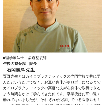
■理学療法士・柔道整復師
午後の整骨院 院長
石岡義洋 先生
粟野先生とはカイロプラクテッィックの専門学校で共に学
んだとい
うだけでなく、
お互い身体がボロボロになるまで
カイロプラクテッィックの高度な
技術を身体で取得できる
よう時間をかけて学んできた仲です。
卒業後はお互い遠く
離れてはいましたが、
それぞれが受講している医療系セミ