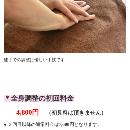
徒手での調整は優しい手技です
＊全身調整の初回料金
4,800円
（初見料は頂きません）
● ２回目以降の
通常料金は
7,600円
となります。