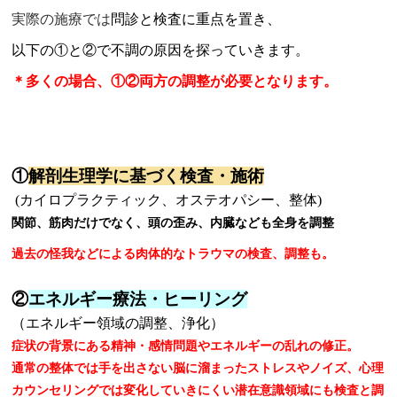
実際の施療では
問診と検査に重点を置き、
以下の
①と②で不調の原因を探っていきます。
＊多くの場合、①②両方の調整が必要となります。
①
解剖生理学に基づく検査・施術
(カイロプラクティック、オステオパシー、整体)
関節
、筋肉だけでなく、頭の歪み、内臓なども全身を調整
過去の怪我などによる肉体的なトラウマの検査、調整も。
②
エネルギー療法・ヒーリング
（エネルギー領域の調整、浄化
）
症状の背景にある精神・感情問題や
エネルギーの乱れの修正
。
通常の整体では手を出さない脳に溜まったストレスや
ノイズ
、心理
カウンセリングでは変化していきにくい潜在意識領域にも検査と調