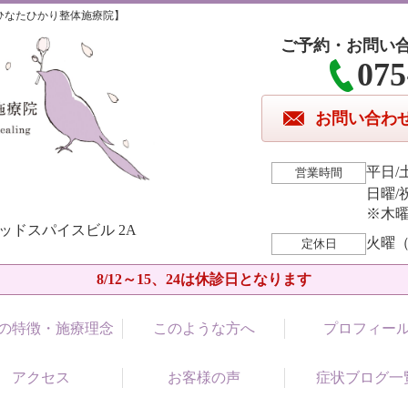
ひなたひかり整体施療院】
ご予約・お問い
075
お問い合わ
平日/土
営業時間
日曜/祝
※木曜
アッドスパイスビル 2A
火曜（
定休日
8/12～15、24は休診日となります
の特徴・施療理念
このような方へ
プロフィー
アクセス
お客様の声
症状ブログ一